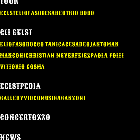
TOUR
EELST
ELIO
FASO
CESAREO
TRIO BOBO
GLI EELST
ELIO
FASO
ROCCO TANICA
CESAREO
JANTOMAN
MANGONI
CHRISTIAN MEYER
FEIEZ
PAOLA FOLLI
VITTORIO COSMA
EELSTPEDIA
GALLERY
VIDEO
MUSICA
CANZONI
CONCERTOZZO
NEWS