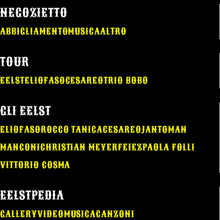
NEGOZIETTO
ABBIGLIAMENTO
MUSICA
ALTRO
TOUR
EELST
ELIO
FASO
CESAREO
TRIO BOBO
GLI EELST
ELIO
FASO
ROCCO TANICA
CESAREO
JANTOMAN
MANGONI
CHRISTIAN MEYER
FEIEZ
PAOLA FOLLI
VITTORIO COSMA
EELSTPEDIA
GALLERY
VIDEO
MUSICA
CANZONI