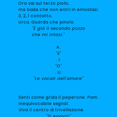
Ora vai sul terzo piolo,
ma bada che non entri in emostasi.
3, 2, 1 contatto.
Urca. Guarda che pinolo:
"È già il secondo pozzo
che mi intasi."
A.
"E"
. I.
"O"
. U.
"Le vocali dell'amore"
Senti come grida il peperone. Pam.
Inequivocabile segnal.
Viva il centro di trivellazione.
"Sì evviva!"