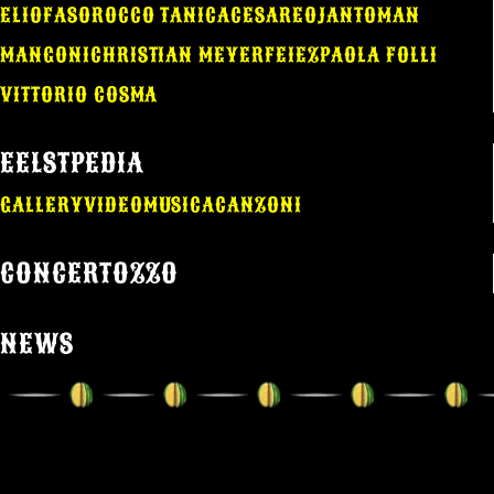
ELIO
FASO
ROCCO TANICA
CESAREO
JANTOMAN
MANGONI
CHRISTIAN MEYER
FEIEZ
PAOLA FOLLI
VITTORIO COSMA
EELSTPEDIA
GALLERY
VIDEO
MUSICA
CANZONI
CONCERTOZZO
NEWS