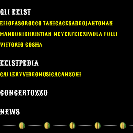
GLI EELST
ELIO
FASO
ROCCO TANICA
CESAREO
JANTOMAN
MANGONI
CHRISTIAN MEYER
FEIEZ
PAOLA FOLLI
VITTORIO COSMA
EELSTPEDIA
GALLERY
VIDEO
MUSICA
CANZONI
CONCERTOZZO
NEWS