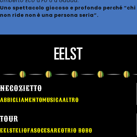
Umberto Eco
a
Fo
o a
Gadda.
Uno spettacolo giocoso e profondo perché “chi
non ride non è una persona seria”.
NEGOZIETTO
ABBIGLIAMENTO
MUSICA
ALTRO
TOUR
EELST
ELIO
FASO
CESAREO
TRIO BOBO