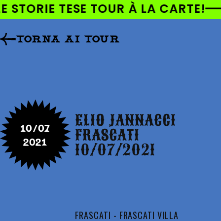
AI
E STORIE TESE TOUR À LA CARTE!
DIRETTAMENTE
I CONTENUTI
TORNA AI TOUR
ELIO JANNACCI
10/07
FRASCATI
2021
10/07/2021
FRASCATI - FRASCATI VILLA