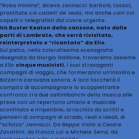
“Roba minima”, diceva Jannacci: barboni, tossici,
prostitute coi
calzett de seda
, ma anche cani coi
capelli o telegrafisti dal cuore urgente.
Un Buster Keaton della canzone, nato dalle
parti di Lambrate, che verrà rivisitato,
reinterpretato e “ricantato” da Elio.
Sul palco, nella coloratissima scenografia
disegnata da Giorgio Gallione, troveremo assieme
a Elio
cinque musicisti
, i suoi stravaganti
compagni di viaggio, che formeranno un’insolita e
bizzarra carovana sonora. A loro toccherà il
compito di accompagnare lo scoppiettante
confronto tra due saltimbanchi della musica alle
prese con un repertorio umano e musicale
sconfinato e irripetibile, arricchito da scritti e
pensieri di compagni di strada, reali o ideali, di
“schizzo” Jannacci. Da
Beppe Viola
a
Cesare
Zavattini
, da
Franco Loi
a
Michele Serra,
da