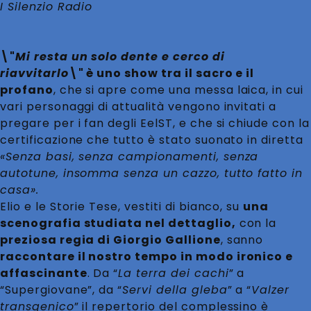
I Silenzio Radio
\"
Mi resta un solo dente e cerco di
riavvitarlo
\" è uno show tra il sacro e il
profano
, che si apre come una messa laica, in cui
vari personaggi di attualità vengono invitati a
pregare per i fan degli EelST, e che si chiude con la
certificazione che tutto è stato suonato in diretta
«
Senza basi, senza campionamenti, senza
autotune, insomma senza un cazzo, tutto fatto in
casa
»
.
Elio e le Storie Tese, vestiti di bianco, su
una
scenografia studiata nel dettaglio,
con la
preziosa regia di
Giorgio Gallione
, sanno
raccontare il nostro tempo in modo ironico e
affascinante
. Da “
La terra dei cachi
” a
“Supergiovane”, da “
Servi della gleba
” a “
Valzer
transgenico
” il repertorio del complessino è