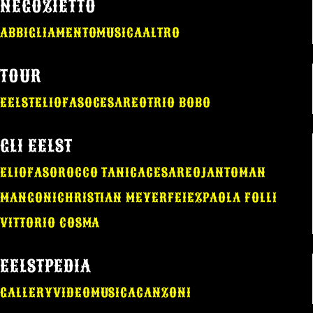
NEGOZIETTO
ABBIGLIAMENTO
MUSICA
ALTRO
TOUR
EELST
ELIO
FASO
CESAREO
TRIO BOBO
GLI EELST
ELIO
FASO
ROCCO TANICA
CESAREO
JANTOMAN
MANGONI
CHRISTIAN MEYER
FEIEZ
PAOLA FOLLI
VITTORIO COSMA
EELSTPEDIA
GALLERY
VIDEO
MUSICA
CANZONI