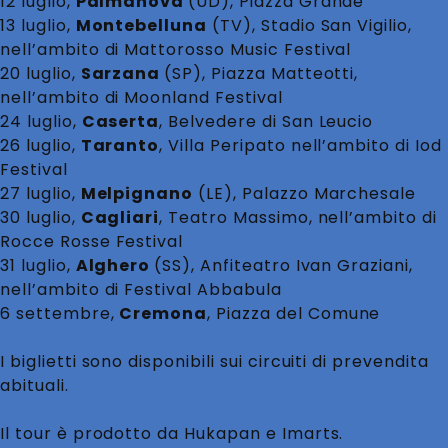
12 luglio,
Palmanova
(UD), Piazza Grande
13 luglio,
Montebelluna
(TV), Stadio San Vigilio,
nell’ambito di Mattorosso Music Festival
20 luglio,
Sarzana
(SP), Piazza Matteotti,
nell’ambito di Moonland Festival
24 luglio,
Caserta
, Belvedere di San Leucio
26 luglio,
Taranto
, Villa Peripato nell’ambito di Iod
Festival
27 luglio,
Melpignano
(LE), Palazzo Marchesale
30 luglio,
Cagliari
, Teatro Massimo, nell’ambito di
Rocce Rosse Festival
31 luglio,
Alghero
(SS), Anfiteatro Ivan Graziani,
nell’ambito di Festival Abbabula
6 settembre,
Cremona
, Piazza del Comune
I biglietti sono disponibili sui circuiti di prevendita
abituali.
Il tour è prodotto da Hukapan e Imarts.