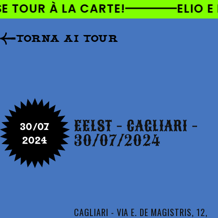
AI
OUR À LA CARTE!
ELIO E LE 
DIRETTAMENTE
I CONTENUTI
TORNA AI TOUR
EELST - CAGLIARI -
30/07
30/07/2024
2024
CAGLIARI - VIA E. DE MAGISTRIS, 12,