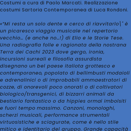
Costumi a cura di Paolo Marcati. Realizzazione
costumi Sartoria Contemporanea di Luca Rondoni.
«”Mi resta un solo dente e cerco di riavvitarlo\"
è
un picaresco viaggio musicale nel repertorio
vecchio… (e anche no…!) di Elio e le Storie Tese.
Una radiografia folle e ragionata della nostrana
Terra dei Cachi 2023 dove gergo, ironia,
incursioni surreali e filosofia assurdista
disegnano un bel paese italiota grottesco e
contemporaneo, popolato di bellimbusti modaioli
e adrenalinici o di improbabili ammaestratori di
cozze, di onorevoli poco onorati o di coltivatori
biologico/transgenici, di bizzarri animali da
bestiario fantastico o da hippies ormai imbolsiti
e fuori tempo massimo. Canzoni, monologhi,
scherzi musicali, performance strumentali
virtuosistiche e sciagurate, come è nello stile
mitico e identitario del gruppo. Grande capacità