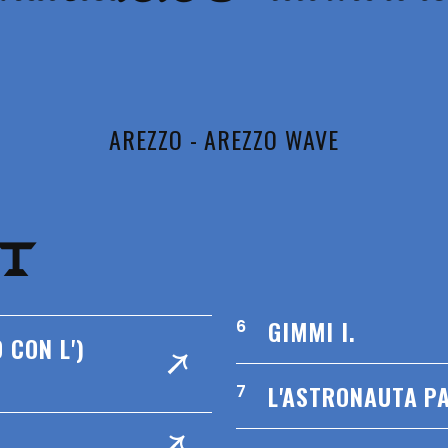
AREZZO - AREZZO WAVE
ST
GIMMI I.
6
 CON L')
L'ASTRONAUTA P
7