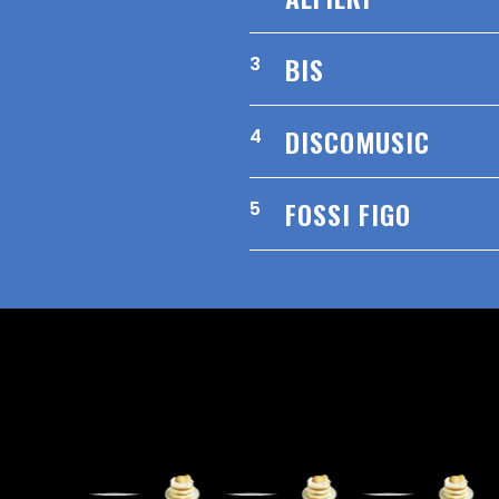
BIS
3
DISCOMUSIC
4
FOSSI FIGO
5