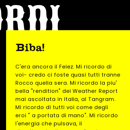
ORDI
Biba!
C'era ancora il Feiez. Mi ricordo di
voi- credo ci foste quasi tutti tranne
Rocco quella sera. Mi ricordo la piu'
bella "rendition" dei Weather Report
mai ascoltata in Italia, al Tangram.
Mi ricordo di tutti voi come degli
eroi " a portata di mano". Mi ricordo
l'energia che pulsava, il