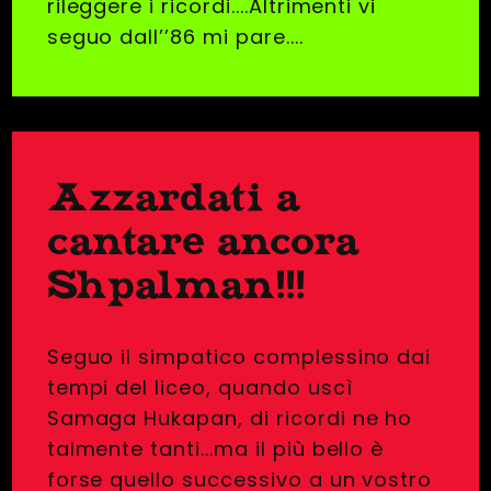
rileggere i ricordi....Altrimenti vi
seguo dall’’86 mi pare....
Azzardati a
cantare ancora
Shpalman!!!
Seguo il simpatico complessino dai
tempi del liceo, quando uscì
Samaga Hukapan, di ricordi ne ho
talmente tanti...ma il più bello è
forse quello successivo a un vostro