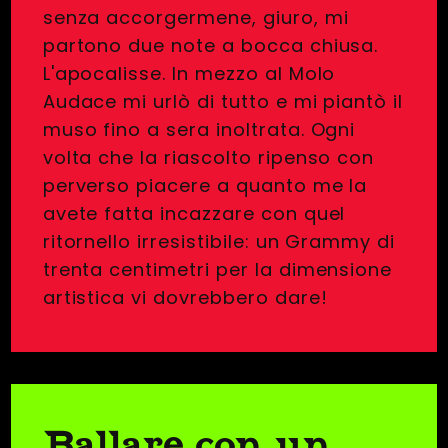
senza accorgermene, giuro, mi
partono due note a bocca chiusa.
L'apocalisse. In mezzo al Molo
Audace mi urlò di tutto e mi piantò il
muso fino a sera inoltrata. Ogni
volta che la riascolto ripenso con
perverso piacere a quanto me la
avete fatta incazzare con quel
ritornello irresistibile: un Grammy di
trenta centimetri per la dimensione
artistica vi dovrebbero dare!
Ballare con un