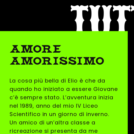
TUT
AMORE
AMORISSIMO
La cosa più bella di Elio è che da
quando ho iniziato a essere Giovane
c’è sempre stato. L’avventura inizia
nel 1989, anno del mio IV Liceo
Scientifico in un giorno di inverno.
Un amico di un’altra classe a
ricreazione si presenta da me