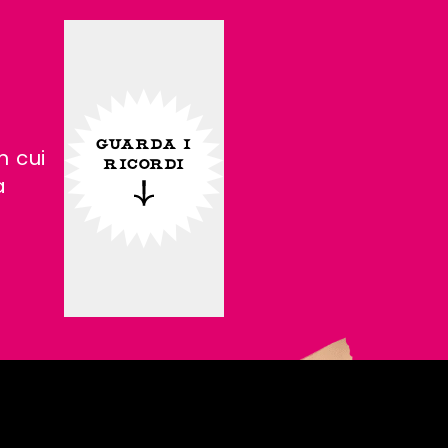
GUARDA I
n cui
RICORDI
a