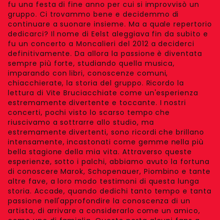
fu una festa di fine anno per cui si improvvisò un
gruppo. Ci trovammo bene e decidemmo di
continuare a suonare insieme. Ma a quale repertorio
dedicarci? Il nome di Eelst aleggiava fin da subito e
fu un concerto a Moncalieri del 2012 a deciderci
definitivamente. Da allora la passione è diventata
sempre più forte, studiando quella musica,
imparando con libri, conoscenze comuni,
chiacchierate, la storia del gruppo. Ricordo la
lettura di Vite Bruciacchiate come un'esperienza
estremamente divertente e toccante. I nostri
concerti, pochi visto lo scarso tempo che
riuscivamo a sottrarre allo studio, ma
estremamente divertenti, sono ricordi che brillano
intensamente, incastonati come gemme nella più
bella stagione della mia vita. Attraverso queste
esperienze, sotto i palchi, abbiamo avuto la fortuna
di conoscere Marok, Schopenauer, Piombino e tante
altre fave, a loro modo testimoni di questa lunga
storia. Accade, quando dedichi tanto tempo e tanta
passione nell'approfondire la conoscenza di un
artista, di arrivare a considerarlo come un amico,