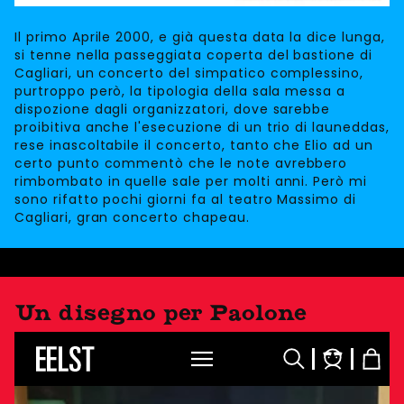
Il primo Aprile 2000, e già questa data la dice lunga,
si tenne nella passeggiata coperta del bastione di
Cagliari, un concerto del simpatico complessino,
purtroppo però, la tipologia della sala messa a
dispozione dagli organizzatori, dove sarebbe
proibitiva anche l'esecuzione di un trio di launeddas,
rese inascoltabile il concerto, tanto che Elio ad un
certo punto commentò che le note avrebbero
rimbombato in quelle sale per molti anni. Però mi
sono rifatto pochi giorni fa al teatro Massimo di
Cagliari, gran concerto chapeau.
Un disegno per Paolone
Accedi
Carrel