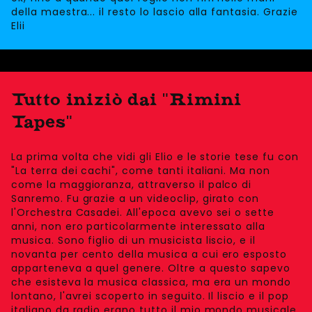
della maestra... il resto lo lascio alla fantasia. Grazie
Elii
Tutto iniziò dai "Rimini
Tapes"
La prima volta che vidi gli Elio e le storie tese fu con
"La terra dei cachi", come tanti italiani. Ma non
come la maggioranza, attraverso il palco di
Sanremo. Fu grazie a un videoclip, girato con
l'Orchestra Casadei. All'epoca avevo sei o sette
anni, non ero particolarmente interessato alla
musica. Sono figlio di un musicista liscio, e il
novanta per cento della musica a cui ero esposto
apparteneva a quel genere. Oltre a questo sapevo
che esisteva la musica classica, ma era un mondo
lontano, l'avrei scoperto in seguito. Il liscio e il pop
italiano da radio erano tutto il mio mondo musicale.