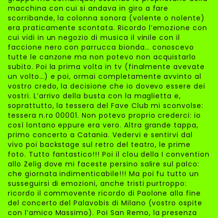
macchina con cui si andava in giro a fare
scorribande, la colonna sonora (volente o nolente)
era praticamente scontata. Ricordo l’emozione con
cui vidi in un negozio di musica il vinile con il
faccione nero con parrucca bionda… conoscevo
tutte le canzone ma non potevo non acquistarlo
subito. Poi la prima volta in tv (finalmente avevate
un volto…) e poi, ormai completamente avvinto al
vostro credo, la decisione che io dovevo essere dei
vostri. L’arrivo della busta con la maglietta e,
soprattutto, la tessera del Fave Club mi sconvolse:
tessera n.ro 00001. Non potevo proprio crederci: io
così lontano eppure era vero. Altra grande tappa,
primo concerto a Catania. Vedervi e sentirvi dal
vivo poi backstage sul retro del teatro, le prime
foto. Tutto fantastico!!! Poi il clou della I convention
allo Zelig dove mi faceste persino salire sul palco:
che giornata indimenticabile!!! Ma poi fu tutto un
susseguirsi di emozioni, anche tristi purtroppo:
ricordo il commovente ricordo di Paolone alla fine
del concerto del Palavobis di Milano (vostro ospite
con l’amico Massimo). Poi San Remo, la presenza