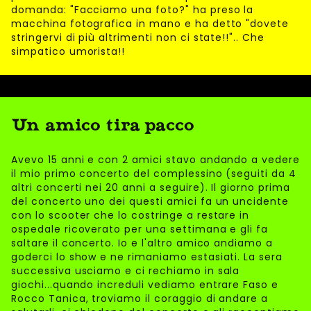
domanda: "Facciamo una foto?" ha preso la
macchina fotografica in mano e ha detto "dovete
stringervi di più altrimenti non ci state!!".. Che
simpatico umorista!!
Un amico tira pacco
Avevo 15 anni e con 2 amici stavo andando a vedere
il mio primo concerto del complessino (seguiti da 4
altri concerti nei 20 anni a seguire). Il giorno prima
del concerto uno dei questi amici fa un uncidente
con lo scooter che lo costringe a restare in
ospedale ricoverato per una settimana e gli fa
saltare il concerto. Io e l'altro amico andiamo a
goderci lo show e ne rimaniamo estasiati. La sera
successiva usciamo e ci rechiamo in sala
giochi...quando increduli vediamo entrare Faso e
Rocco Tanica, troviamo il coraggio di andare a