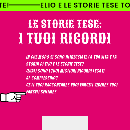
AI
 LE STORIE TESE TOUR À LA CARTE!
DIRETTAMENTE
I CONTENUTI
LE STORIE TESE:
I TUOI RICORDI
In che modo si sono intrecciate la tua vita e la
storia di Elio e le Storie Tese?
Quali sono i tuoi migliori ricordi legati
al Complessino?
Ce li vuoi raccontare? Vuoi farceli vedere? Vuoi
farceli sentire?