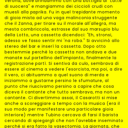
Verona, dove brindammo con una bottiglia di "Latte
di suocera" e mangiammo dei ciccioli crudi con
muesli alla paprika. Fu in quel trepidante momento
di gioia mista ad una vaga malinconia struggente
che il Zanna, per tirare su il morale all'allegra, ma
mesta combriccola, estrasse dal suo marsupio blu
della Lotto, una cassetta dicendoci: "Eh, stronsi,
adesso ve fasso sentir mi 'na roba." Si avvicinò allo
stereo del bar e inserì la cassetta. Dopo otto
bestemmie perché la cassetta non andava e due
manate sul portellino dell'impianto, finalmente la
registrazione partì. Si sentiva da culo, sembrava di
essere al cinema a vedere l'esorcista, ma poi, a dire
il vero, ci abituammo a quel suono di merda e
iniziammo a gustarne persino le sfumature, al
punto che riuscivamo persino a capire che cosa
diceva il cantante che tutto sembrava, ma non un
cantante. Ci divertimmo assai, il Casarotti si mise
anche a scoreggiare a tempo con la musica (era il
suo modo per manifestare una particolare gioia
interiore) mentre Tubino cercava di farsi il barista
cercando di spiegargli che non l'avrebbe inseminato
perché si era fatto la vasectomia. La giornata, che