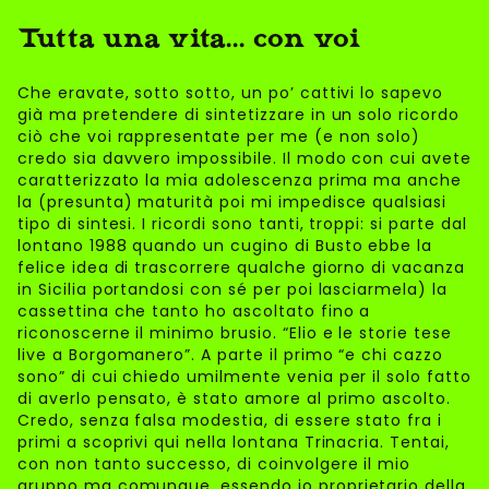
Tutta una vita... con voi
Che eravate, sotto sotto, un po’ cattivi lo sapevo
già ma pretendere di sintetizzare in un solo ricordo
ciò che voi rappresentate per me (e non solo)
credo sia davvero impossibile. Il modo con cui avete
caratterizzato la mia adolescenza prima ma anche
la (presunta) maturità poi mi impedisce qualsiasi
tipo di sintesi. I ricordi sono tanti, troppi: si parte dal
lontano 1988 quando un cugino di Busto ebbe la
felice idea di trascorrere qualche giorno di vacanza
in Sicilia portandosi con sé per poi lasciarmela) la
cassettina che tanto ho ascoltato fino a
riconoscerne il minimo brusio. “Elio e le storie tese
live a Borgomanero”. A parte il primo “e chi cazzo
sono” di cui chiedo umilmente venia per il solo fatto
di averlo pensato, è stato amore al primo ascolto.
Credo, senza falsa modestia, di essere stato fra i
primi a scoprivi qui nella lontana Trinacria. Tentai,
con non tanto successo, di coinvolgere il mio
gruppo ma comunque, essendo io proprietario della