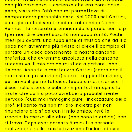
con più coscienza. Coscienza che era comunque
poca, visto che l'età non mi permetteva di
comprendere parecchie cose. Nel 2009 uscì Gattini,
e un giorno feci sentire ad un mio amico "John
Holmes": la reiterata pronuncia della parola con la p
(per non dire pene) suscitò non poca ilarità. Pochi
mesi più avanti, una supplente di musica che da lì a
poco non avremmo più rivisto ci diede il compito di
portare un disco contenente la nostra canzone
preferita, che avremmo ascoltato nella canzone
successiva. Il mio amico mi sfida a portare John
Holmes. Accetto e masterizzo Gattini (spero che il
reato sia in prescrizione) senza troppa attenzione,
poi arrivò il giorno fatidico: tocca a me, inserisco il
disco nello stereo e subito mi pento. Immagino le
risate che da lì a poco avrebbero probabilmente
pervaso l'aula ma immagino pure l'incazzatura della
prof. Mi pento ma non mi tiro indietro per non
rinunciare alla sfida con il mio amico. Però la
traccia, in mezzo alle altre (non sono in ordine) non
si trova. Dopo aver passato 5 minuti a cercarla
realizzo che nella masterizzazione l'unica ad aver