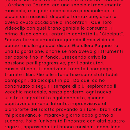
L'Orchestra Casadei era una specie di monumento
musicale, mio padre conosceva personalmente
alcuni dei musicisti di quella formazione, anch'io
avevo avuto occasione di incontrarli. Quel loro
videoclip con quel brano geniale lo consumai. Il
primo disco con cui entrai in contatto fu "Cicciput".
Facevo terza elementare quando il mio vicino di
banco mi allungò quel disco. Già allora Pagano fu
una folgorazione, anche se non avevo gli strumenti
per capire fino in fondo. Crescendo arrivò la
passione per il progressive, per i cantautori,
musicisti che si scoprivano tramite i compagni,
tramite i libri. Elio e le storie tese sono stati fedeli
compagni, da Cicciput in poi. Da quel cd ho
continuato a seguirli sempre di più, esplorando il
vecchio materiale, senza perdermi ogni nuova
uscita e soprattutto ogni concerto, quando
capitavano in zona. Intanto, improvvisavo al
pianoforte del salotto provando a rifare i brani che
mi piacevano, e imparavo giorno dopo giorno a
suonare. Poi all'università l'incontro con altri quattro
ragazzi, appassionati di buona musica: l'occasione