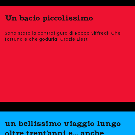
Un bacio piccolissimo
Sono stato la controfigura di Rocco Siffredi! Che
fortuna e che goduria! Grazie Elest
un bellissimo viaggio lungo
oltre trent'anni e... anche