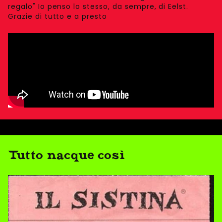
regalo" Io penso lo stesso, da sempre, di Eelst.
Grazie di tutto e a presto
Tutto nacque così