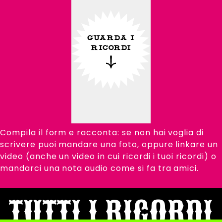
GUARDA I
RICORDI
Compila il form e racconta: se non hai voglia di
scrivere puoi mandare una foto, oppure linkare un
video (anche un video in cui ricordi i tuoi ricordi) o
mandarci una nota audio come si fa tra amici.
TUTTI I RICORDI