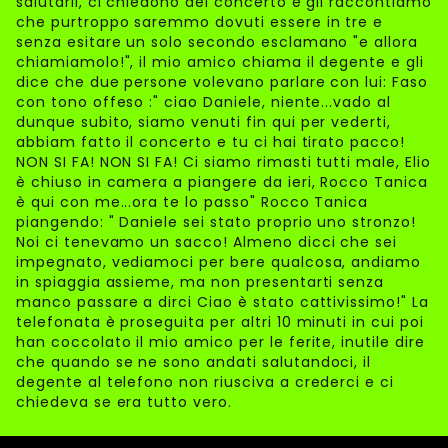
salutarli, ci chiedono del concerto e gli raccontiamo
che purtroppo saremmo dovuti essere in tre e
senza esitare un solo secondo esclamano "e allora
chiamiamolo!", il mio amico chiama il degente e gli
dice che due persone volevano parlare con lui: Faso
con tono offeso :" ciao Daniele, niente...vado al
dunque subito, siamo venuti fin qui per vederti,
abbiam fatto il concerto e tu ci hai tirato pacco!
NON SI FA! NON SI FA! Ci siamo rimasti tutti male, Elio
è chiuso in camera a piangere da ieri, Rocco Tanica
è qui con me...ora te lo passo" Rocco Tanica
piangendo: " Daniele sei stato proprio uno stronzo!
Noi ci tenevamo un sacco! Almeno dicci che sei
impegnato, vediamoci per bere qualcosa, andiamo
in spiaggia assieme, ma non presentarti senza
manco passare a dirci Ciao è stato cattivissimo!" La
telefonata è proseguita per altri 10 minuti in cui poi
han coccolato il mio amico per le ferite, inutile dire
che quando se ne sono andati salutandoci, il
degente al telefono non riusciva a crederci e ci
chiedeva se era tutto vero.