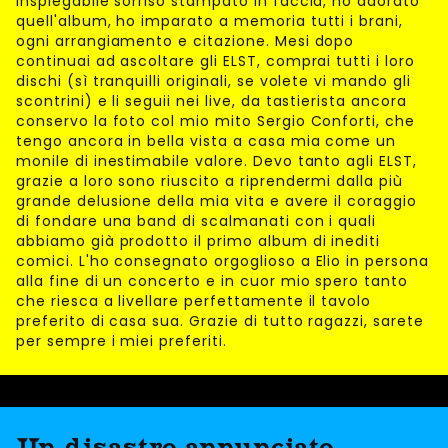
inspiegabile sorriso stampato in faccia, ho adorato
quell'album, ho imparato a memoria tutti i brani,
ogni arrangiamento e citazione. Mesi dopo
continuai ad ascoltare gli ELST, comprai tutti i loro
dischi (sì tranquilli originali, se volete vi mando gli
scontrini) e li seguii nei live, da tastierista ancora
conservo la foto col mio mito Sergio Conforti, che
tengo ancora in bella vista a casa mia come un
monile di inestimabile valore. Devo tanto agli ELST,
grazie a loro sono riuscito a riprendermi dalla più
grande delusione della mia vita e avere il coraggio
di fondare una band di scalmanati con i quali
abbiamo già prodotto il primo album di inediti
comici. L'ho consegnato orgoglioso a Elio in persona
alla fine di un concerto e in cuor mio spero tanto
che riesca a livellare perfettamente il tavolo
preferito di casa sua. Grazie di tutto ragazzi, sarete
per sempre i miei preferiti.
Un disastro annunciato