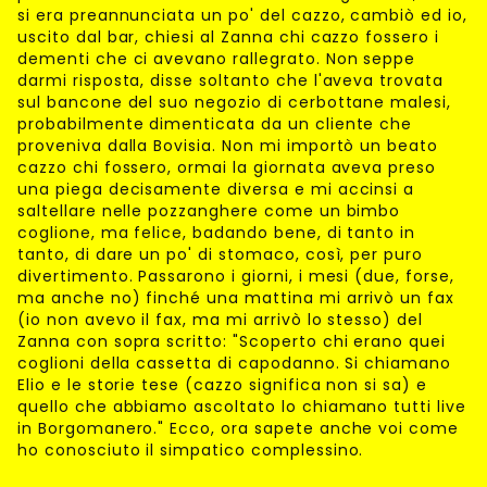
si era preannunciata un po' del cazzo, cambiò ed io,
uscito dal bar, chiesi al Zanna chi cazzo fossero i
dementi che ci avevano rallegrato. Non seppe
darmi risposta, disse soltanto che l'aveva trovata
sul bancone del suo negozio di cerbottane malesi,
probabilmente dimenticata da un cliente che
proveniva dalla Bovisia. Non mi importò un beato
cazzo chi fossero, ormai la giornata aveva preso
una piega decisamente diversa e mi accinsi a
saltellare nelle pozzanghere come un bimbo
coglione, ma felice, badando bene, di tanto in
tanto, di dare un po' di stomaco, così, per puro
divertimento. Passarono i giorni, i mesi (due, forse,
ma anche no) finché una mattina mi arrivò un fax
(io non avevo il fax, ma mi arrivò lo stesso) del
Zanna con sopra scritto: "Scoperto chi erano quei
coglioni della cassetta di capodanno. Si chiamano
Elio e le storie tese (cazzo significa non si sa) e
quello che abbiamo ascoltato lo chiamano tutti live
in Borgomanero." Ecco, ora sapete anche voi come
ho conosciuto il simpatico complessino.