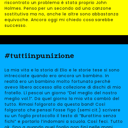
riscontrato un problema è stata proprio John
Holmes. Penso per un secondo ad una canzone
sostitutiva ma no, anche le altre sono abbastanza
equivoche. Ancora oggi mi chiedo cosa sarebbe
successo.
#tuttiinpunizione
La mia vita e la storia di Elio e le storie tese si sono
intrecciate quando ero ancora un bambino. In
realtà ero un bambino molto fortunato perché
avevo libero accesso alla collezione di dischi di mio
fratello. Lì pescai un giorno “Del meglio del nostro
meglio vol.1”. Da quel giorno la mia vita cambiò del
tutto. Rimasi folgorato da questa band! Così
folgorato che pensai Fosse figo (semi cit.) scrivere
su un foglio protocollo il testo di “Burattino senza
fichi” e portarlo l’indomani a scuola. Così feci. Tutto
ok, fino a quando quel foglio non finì nelle mani