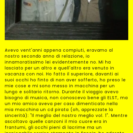
Avevo vent'anni appena compiuti, eravamo al
nostro secondo anno di relazione, io
innamoratissimo lei evidentemente no. Mi ha
lasciato per un altro e quell'altro era venuto in
vacanza con noi. Ho fatto il superiore, davanti ai
suoi occhi ho finto di non aver sofferto, ho preso le
mie cose e mi sono messo in macchina per un
lungo e solitario ritorno. Durante il viaggio avevo
bisogno di musica, non conoscevo bene gli ELST, ma
un mio amico aveva per caso dimenticato nella
mia macchina un cd pirata (oh, apprezzate la
sincerità): "Il meglio del nostro meglio vol. 1". Mentre
ascoltavo quelle canzoni il mio cuore era in
frantumi, gli occhi pieni di lacrime ma un