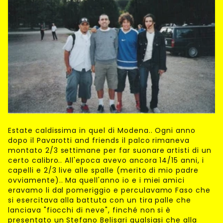
Estate caldissima in quel di Modena.. Ogni anno
dopo il Pavarotti and friends il palco rimaneva
montato 2/3 settimane per far suonare artisti di un
certo calibro.. All'epoca avevo ancora 14/15 anni, i
capelli e 2/3 live alle spalle (merito di mio padre
ovviamente).. Ma quell'anno io e i miei amici
eravamo li dal pomeriggio e perculavamo Faso che
si esercitava alla battuta con un tira palle che
lanciava "fiocchi di neve", finché non si è
presentato un Stefano Belisari qualsiasi che alla