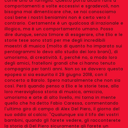
come uno di famiglia. Questo porta alcuni fans a
comportamenti a volte eccessivi e sgradevoli, non
bisogna mai dimenticare che, se noi conosciamo
così bene i nostri beniamini non è certo vero il
contrario. Certamente è un qualcosa di irrazionale e
illogico, ma è un comportamento umano. Posso
dire dunque, senza timore di esagerare, che Elio e le
storie tese sono stati per me degli incredibili
maestri di musica (molto di quanto ho imparato sui
pentagrammi lo devo allo studio dei loro brani), di
umorismo, di creatività. E, perché no, a modo loro
degli amici, fratelloni grandi che ci hanno tenuto
compagnia per tanti anni. Non so se davvero questa
epopea si sia esaurita il 29 giugno 2018, con il
concerto a Barolo. Spero naturalmente che non sia
così. Però quando penso a Elio e le storie tese, alla
loro meravigliosa storia di musica, amicizia,
umorismo e arte di alto livello, mi torna in mente
quello che ha detto Fabio Caressa, commentando
l'ultimo giro di campo di Alex Del Piero, il giorno del
suo addio al calcio: "Qualunque sia il tifo dei vostri
bambini, quando gli farete vedere, gli racconterete
la storia di Del Piero sicuramente gli farete un