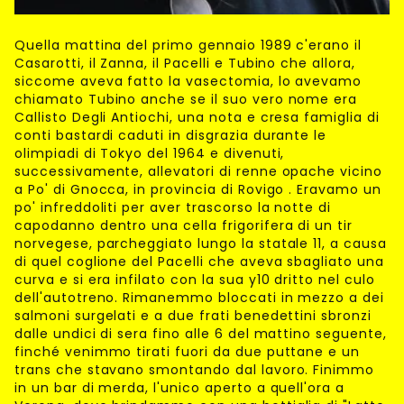
Quella mattina del primo gennaio 1989 c'erano il
Casarotti, il Zanna, il Pacelli e Tubino che allora,
siccome aveva fatto la vasectomia, lo avevamo
chiamato Tubino anche se il suo vero nome era
Callisto Degli Antiochi, una nota e cresa famiglia di
conti bastardi caduti in disgrazia durante le
olimpiadi di Tokyo del 1964 e divenuti,
successivamente, allevatori di renne opache vicino
a Po' di Gnocca, in provincia di Rovigo . Eravamo un
po' infreddoliti per aver trascorso la notte di
capodanno dentro una cella frigorifera di un tir
norvegese, parcheggiato lungo la statale 11, a causa
di quel coglione del Pacelli che aveva sbagliato una
curva e si era infilato con la sua y10 dritto nel culo
dell'autotreno. Rimanemmo bloccati in mezzo a dei
salmoni surgelati e a due frati benedettini sbronzi
dalle undici di sera fino alle 6 del mattino seguente,
finché venimmo tirati fuori da due puttane e un
trans che stavano smontando dal lavoro. Finimmo
in un bar di merda, l'unico aperto a quell'ora a