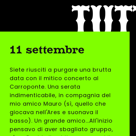
TUT
11 settembre
Siete riusciti a purgare una brutta
data con il mitico concerto al
Carroponte. Una serata
indimenticabile, in compagnia del
mio amico Mauro (sì, quello che
giocava nell'Ares e suonava il
basso). Un grande amico...All'inizio
pensavo di aver sbagliato gruppo,