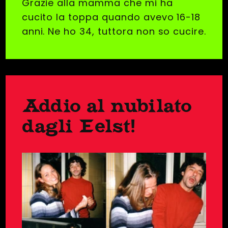
Grazie alla mamma che mi ha
cucito la toppa quando avevo 16-18
anni. Ne ho 34, tuttora non so cucire.
Addio al nubilato
dagli Eelst!