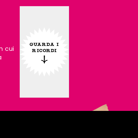
GUARDA I
n cui
RICORDI
a