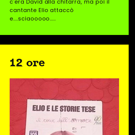
c'era David alla chitarra, ma poi il
cantante Elio attaccò
e....sciaooooo.....
12 ore