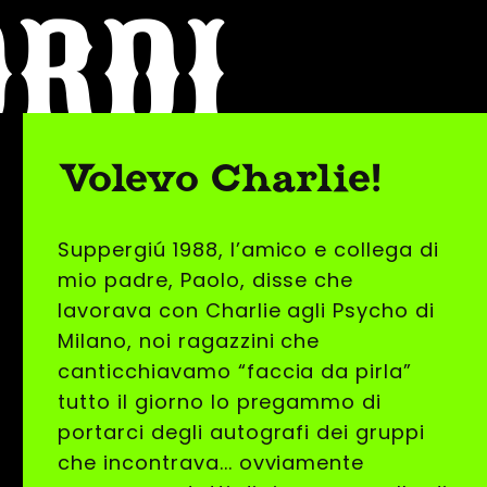
ORDI
Volevo Charlie!
Suppergiú 1988, l’amico e collega di
mio padre, Paolo, disse che
lavorava con Charlie agli Psycho di
Milano, noi ragazzini che
canticchiavamo “faccia da pirla”
tutto il giorno lo pregammo di
portarci degli autografi dei gruppi
che incontrava... ovviamente