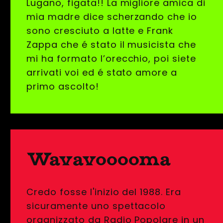
Lugano, figata!! La migliore amica di
mia madre dice scherzando che io
sono cresciuto a latte e Frank
Zappa che é stato il musicista che
mi ha formato l’orecchio, poi siete
arrivati voi ed é stato amore a
primo ascolto!
Wavavooooma
Credo fosse l'inizio del 1988. Era
sicuramente uno spettacolo
organizzato da Radio Popolare in un