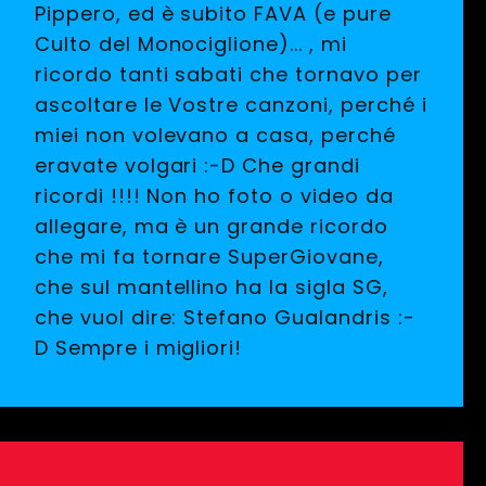
Pippero, ed è subito FAVA (e pure
Culto del Monociglione)... , mi
ricordo tanti sabati che tornavo per
ascoltare le Vostre canzoni, perché i
miei non volevano a casa, perché
eravate volgari :-D Che grandi
ricordi !!!! Non ho foto o video da
allegare, ma è un grande ricordo
che mi fa tornare SuperGiovane,
che sul mantellino ha la sigla SG,
che vuol dire: Stefano Gualandris :-
D Sempre i migliori!