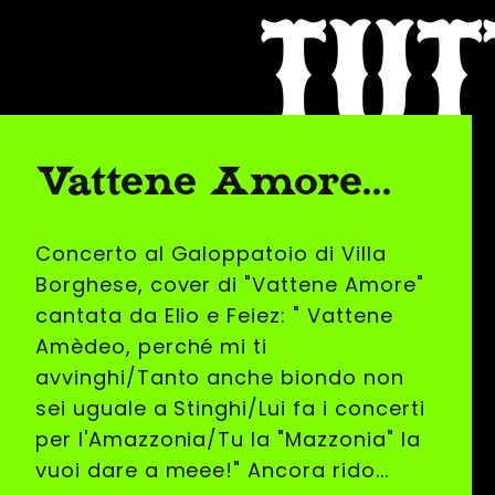
TUT
Vattene Amore...
Concerto al Galoppatoio di Villa
Borghese, cover di "Vattene Amore"
cantata da Elio e Feiez: " Vattene
Amèdeo, perché mi ti
avvinghi/Tanto anche biondo non
sei uguale a Stinghi/Lui fa i concerti
per l'Amazzonia/Tu la "Mazzonia" la
vuoi dare a meee!" Ancora rido...