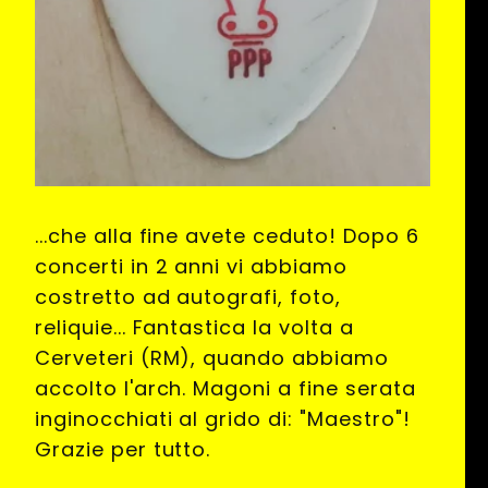
...che alla fine avete ceduto! Dopo 6
concerti in 2 anni vi abbiamo
costretto ad autografi, foto,
reliquie... Fantastica la volta a
Cerveteri (RM), quando abbiamo
accolto l'arch. Magoni a fine serata
inginocchiati al grido di: "Maestro"!
Grazie per tutto.