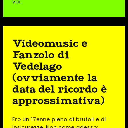
voi.
Videomusic e
Fanzolo di
Vedelago
(ovviamente la
data del ricordo è
approssimativa)
Ero un 17enne pieno di brufoli e di
insicurezze. Non come adesso: