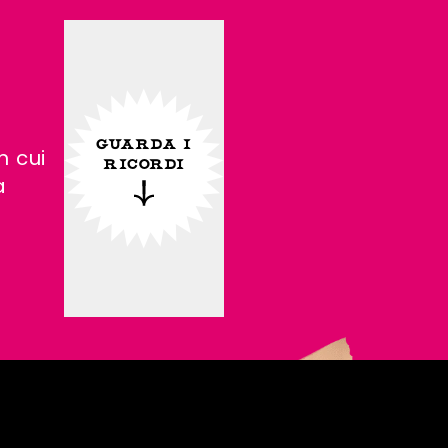
GUARDA I
n cui
RICORDI
a