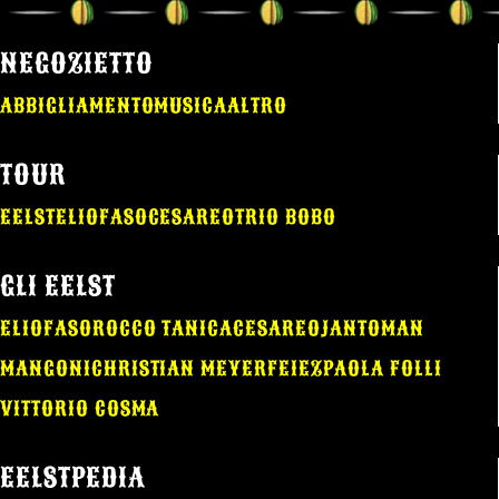
NEGOZIETTO
ABBIGLIAMENTO
MUSICA
ALTRO
TOUR
EELST
ELIO
FASO
CESAREO
TRIO BOBO
GLI EELST
ELIO
FASO
ROCCO TANICA
CESAREO
JANTOMAN
MANGONI
CHRISTIAN MEYER
FEIEZ
PAOLA FOLLI
VITTORIO COSMA
EELSTPEDIA