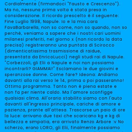
Cordialmente (firmandoci "Fausto e Crescenzo").
Ma no, nessuna prima volta è stata presa in
considerazione. Il ricordo prescelto è il seguente:
Fine Luglio 1998, Napule. Io e la mia cara
FavaBarbarella, non so come, non so quando, non so
perché, veniamo a sapere che i nostri cari uomini
milanesi preferiti, nel giorno x (non ricordo la data
precisa) registreranno una puntata di Scirocco
(dimenticatissima trasmissione di raidue,
presentata da EnricoLucci) negli studi rai di Napule.
"Corbezzoli, gli Elii a Napule e noi non possiamo
incontrarli? GIAMMAI!" Esclamano le due giovini e
speranzose donne. Come fare? Ideona: Andiamo
davanti alla rai verso le 14, prima o poi passeranno!
Ottimo programma. Tanto non è piena estate e
non fa per niente caldo. Ma l'amore sconfigge
qualsiasi clima. All'orario stabilito siamo con l'auto
davanti all'ingresso principale, cariche di amore e
pazienza, pronte all'attesa. Trascorse un paio di ore
la luce: arrivano due taxi che scaricano kg e kg di
bellezza e simpatia, era arrivato Renzo Arbore :v No
scherzo, erano LORO, gli Elii, finalmente possiamo