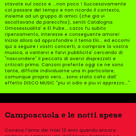
stavate sul cazzo e ...non poco ! Successivamente
col passare del tempo e non ricordo il contesto,
insieme ad un gruppo di amici (che gia vi
ascoltavano da parecchio), sentii Catalogna;
Omosessualita' e El Pube....cazzo fu subito
ripensamento, interesse e conseguente amore!
Iniziai allora ad approfondire il tema Elii... ed eccomi
qui a seguire i vostri concerti, a comprare la vostra
musica, a vantarvi e farvi pubblicita' cercando di
"nascondere" il peccato di avervi disprezzati e
criticati prima. Canzoni preferite oggi ce ne sono
tante, difficile individuarne una in particolare,
comunque proprio vero... sono stato colto dall'
effetto DISCO MUSIC "piu vi odio e piu vi apprezzo..."
Camposcuola e le notti spese
Correva l'anno dei miei 13 anni quando ancora