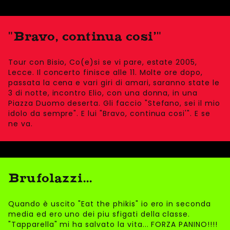
"Bravo, continua cosi'"
Tour con Bisio, Co(e)si se vi pare, estate 2005,
Lecce. Il concerto finisce alle 11. Molte ore dopo,
passata la cena e vari giri di amari, saranno state le
3 di notte, incontro Elio, con una donna, in una
Piazza Duomo deserta. Gli faccio "Stefano, sei il mio
idolo da sempre". E lui "Bravo, continua cosi'". E se
ne va.
Brufolazzi...
Quando è uscito "Eat the phikis" io ero in seconda
media ed ero uno dei piu sfigati della classe.
"Tapparella" mi ha salvato la vita... FORZA PANINO!!!!