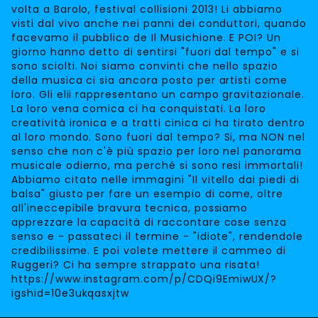
volta a Barolo, festival collisioni 2013! Li abbiamo
visti dal vivo anche nei panni dei conduttori, quando
facevamo il pubblico de Il Musichione. E POI? Un
giorno hanno detto di sentirsi "fuori dal tempo" e si
sono sciolti. Noi siamo convinti che nello spazio
della musica ci sia ancora posto per artisti come
loro. Gli elii rappresentano un campo gravitazionale.
La loro vena comica ci ha conquistati. La loro
creatività ironica e a tratti cinica ci ha tirato dentro
al loro mondo. Sono fuori dal tempo? Si, ma NON nel
senso che non c'è più spazio per loro nel panorama
musicale odierno, ma perché si sono resi immortali!
Abbiamo citato nelle immagini "Il vitello dai piedi di
balsa" giusto per fare un esempio di come, oltre
all'ineccepibile bravura tecnica, possiamo
apprezzare la capacità di raccontare cose senza
senso e - passateci il termine - "idiote", rendendole
credibilissime. E poi volete mettere il cammeo di
Ruggeri? Ci ha sempre strappato una risata!
https://www.instagram.com/p/CDQi9EmiwUX/?
igshid=10e3ukqasxjtw