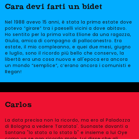
Cara devi farti un bidet
Nel 1988 avevo 15 anni, è stata la prima estate dove
potevo “girare” tra i paeselli vicini a dove abitavo.
Ho sentito per la prima volta Elione da una ragazza,
Giulia, amica di compagno di pallacanestro. Era
estate, il mio compleanno, e quei due mesi, giugno
e luglio, sono il ricordo più bello che conservo, la
libertà era una cosa nuova e all'epoca era ancora
un mondo “semplice”, c’erano ancora i comunisti e
Regan!
Carlos
La data precisa non la ricordo, ma ero al Paladozza
di Bologna a vedere Taratata'. Suonaste davanti a
Santana "lo stato a lo stato b" e insieme a lui Oye
como va se non ricordo male. Lui disse che gli