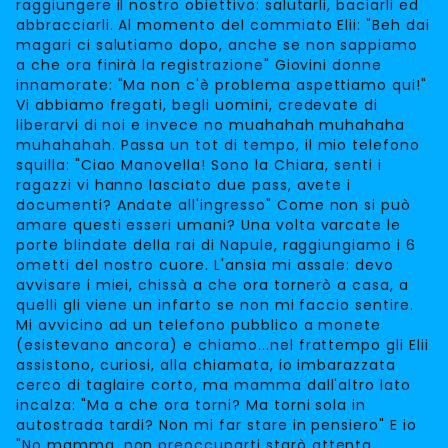
raggiungere il nostro obiettivo: salutarli, baciarli ed
abbracciarli. Al momento del commiato Elii: "Beh dai
magari ci salutiamo dopo, anche se non sappiamo
a che ora finirà la registrazione" Giovini donne
innamorate: "Ma non c'è problema aspettiamo qui!"
Vi abbiamo fregati, begli uomini, credevate di
liberarvi di noi e invece no muahahah muhahaha
muhahahah. Passa un tot di tempo, il mio telefono
squilla: "Ciao Manovella! Sono la Chiara, senti i
ragazzi vi hanno lasciato due pass, avete i
documenti? Andate all'ingresso" Come non si può
amare questi esseri umani? Una volta varcate le
porte blindate della rai di Napule, raggiungiamo i 6
ometti del nostro cuore. L'ansia mi assale: devo
avvisare i miei, chissà a che ora tornerò a casa, a
quelli gli viene un infarto se non mi faccio sentire.
Mi avvicino ad un telefono pubblico a monete
(esistevano ancora) e chiamo...nel frattempo gli Elii
assistono, curiosi, alla chiamata, io imbarazzata
cerco di taglaire corto, ma mamma dall'altro lato
incalza: "Ma a che ora torni? Ma torni sola in
autostrada tardi? Non mi far stare in pensiero" E io
"No mamma, non preoccuparti starò attenta,