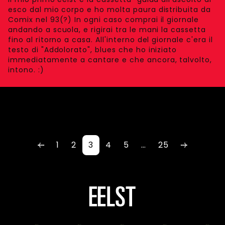
esco dal mio corpo e ho molta paura distribuita da
Comix nel 93(?) In ogni caso comprai il giornale
andando a scuola, e rigirai tra le mani la cassetta
fino al ritorno a casa. All'interno del giornale c'era il
testo di "Addolorato", blues che ho iniziato
immediatamente a cantare e che ancora, talvolto,
intono. :)
1
2
3
4
5
…
25