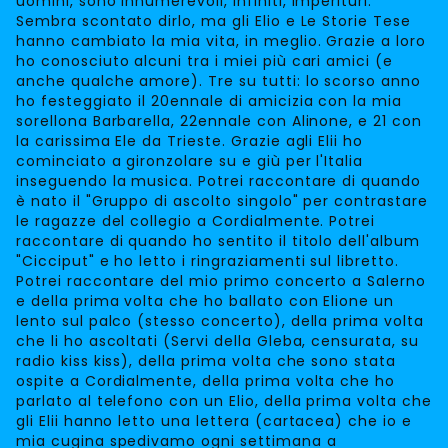
uomini, sono innumerevoli, infiniti, imperituri.
Sembra scontato dirlo, ma gli Elio e Le Storie Tese
hanno cambiato la mia vita, in meglio. Grazie a loro
ho conosciuto alcuni tra i miei più cari amici (e
anche qualche amore). Tre su tutti: lo scorso anno
ho festeggiato il 20ennale di amicizia con la mia
sorellona Barbarella, 22ennale con Alinone, e 21 con
la carissima Ele da Trieste. Grazie agli Elii ho
cominciato a gironzolare su e giù per l'Italia
inseguendo la musica. Potrei raccontare di quando
è nato il "Gruppo di ascolto singolo" per contrastare
le ragazze del collegio a Cordialmente. Potrei
raccontare di quando ho sentito il titolo dell'album
"Cicciput" e ho letto i ringraziamenti sul libretto.
Potrei raccontare del mio primo concerto a Salerno
e della prima volta che ho ballato con Elione un
lento sul palco (stesso concerto), della prima volta
che li ho ascoltati (Servi della Gleba, censurata, su
radio kiss kiss), della prima volta che sono stata
ospite a Cordialmente, della prima volta che ho
parlato al telefono con un Elio, della prima volta che
gli Elii hanno letto una lettera (cartacea) che io e
mia cugina spedivamo ogni settimana a