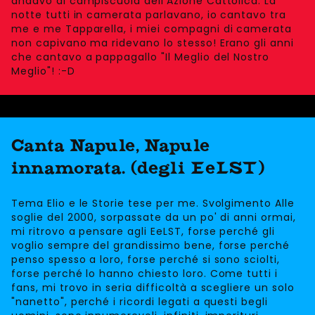
andavo ai campiscuola dell'Azione Cattolica. La
notte tutti in camerata parlavano, io cantavo tra
me e me Tapparella, i miei compagni di camerata
non capivano ma ridevano lo stesso! Erano gli anni
che cantavo a pappagallo "Il Meglio del Nostro
Meglio"! :-D
Canta Napule, Napule
innamorata. (degli EeLST)
Tema Elio e le Storie tese per me. Svolgimento Alle
soglie del 2000, sorpassate da un po' di anni ormai,
mi ritrovo a pensare agli EeLST, forse perché gli
voglio sempre del grandissimo bene, forse perché
penso spesso a loro, forse perché si sono sciolti,
forse perché lo hanno chiesto loro. Come tutti i
fans, mi trovo in seria difficoltà a scegliere un solo
"nanetto", perché i ricordi legati a questi begli