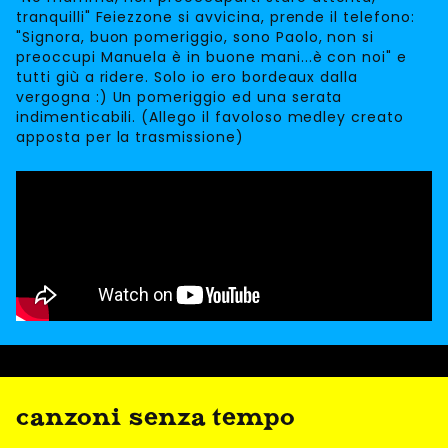
tranquilli" Feiezzone si avvicina, prende il telefono:
"Signora, buon pomeriggio, sono Paolo, non si
preoccupi Manuela è in buone mani...è con noi" e
tutti giù a ridere. Solo io ero bordeaux dalla
vergogna :) Un pomeriggio ed una serata
indimenticabili. (Allego il favoloso medley creato
apposta per la trasmissione)
canzoni senza tempo