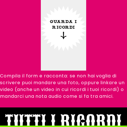
GUARDA I
RICORDI
Compila il form e racconta: se non hai voglia di
scrivere puoi mandare una foto, oppure linkare un
video (anche un video in cui ricordi i tuoi ricordi) o
mandarci una nota audio come si fa tra amici.
TUTTI I RICORDI