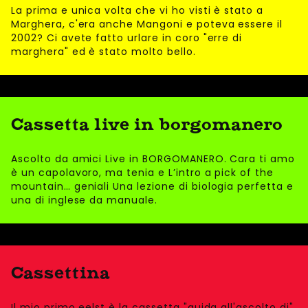
La prima e unica volta che vi ho visti è stato a
Marghera, c'era anche Mangoni e poteva essere il
2002? Ci avete fatto urlare in coro "erre di
marghera" ed è stato molto bello.
Cassetta live in borgomanero
Ascolto da amici Live in BORGOMANERO. Cara ti amo
è un capolavoro, ma tenia e L’intro a pick of the
mountain… geniali Una lezione di biologia perfetta e
una di inglese da manuale.
Cassettina
Il mio primo eelst è la cassetta "guida all'ascolto di"