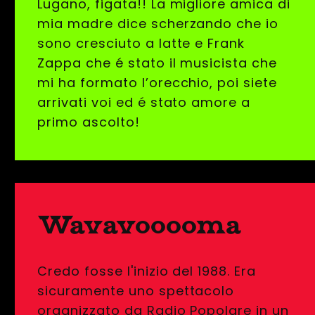
Lugano, figata!! La migliore amica di
mia madre dice scherzando che io
sono cresciuto a latte e Frank
Zappa che é stato il musicista che
mi ha formato l’orecchio, poi siete
arrivati voi ed é stato amore a
primo ascolto!
Wavavooooma
Credo fosse l'inizio del 1988. Era
sicuramente uno spettacolo
organizzato da Radio Popolare in un