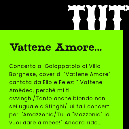
TUT
Vattene Amore...
Concerto al Galoppatoio di Villa
Borghese, cover di "Vattene Amore"
cantata da Elio e Feiez: " Vattene
Amèdeo, perché mi ti
avvinghi/Tanto anche biondo non
sei uguale a Stinghi/Lui fa i concerti
per l'Amazzonia/Tu la "Mazzonia" la
vuoi dare a meee!" Ancora rido...