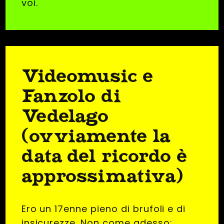
voi.
Videomusic e
Fanzolo di
Vedelago
(ovviamente la
data del ricordo è
approssimativa)
Ero un 17enne pieno di brufoli e di
insicurezze. Non come adesso: