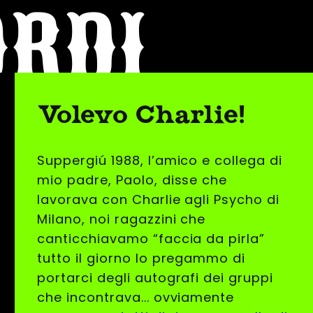
ORDI
Volevo Charlie!
Suppergiú 1988, l’amico e collega di
mio padre, Paolo, disse che
lavorava con Charlie agli Psycho di
Milano, noi ragazzini che
canticchiavamo “faccia da pirla”
tutto il giorno lo pregammo di
portarci degli autografi dei gruppi
che incontrava... ovviamente