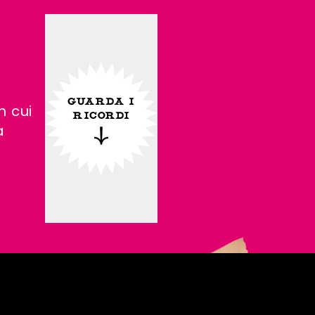
GUARDA I
n cui
RICORDI
a