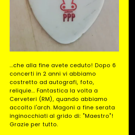
...che alla fine avete ceduto! Dopo 6
concerti in 2 anni vi abbiamo
costretto ad autografi, foto,
reliquie... Fantastica la volta a
Cerveteri (RM), quando abbiamo
accolto l'arch. Magoni a fine serata
inginocchiati al grido di: "Maestro"!
Grazie per tutto.