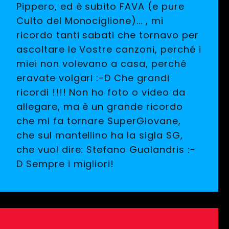
Pippero, ed è subito FAVA (e pure
Culto del Monociglione)... , mi
ricordo tanti sabati che tornavo per
ascoltare le Vostre canzoni, perché i
miei non volevano a casa, perché
eravate volgari :-D Che grandi
ricordi !!!! Non ho foto o video da
allegare, ma è un grande ricordo
che mi fa tornare SuperGiovane,
che sul mantellino ha la sigla SG,
che vuol dire: Stefano Gualandris :-
D Sempre i migliori!