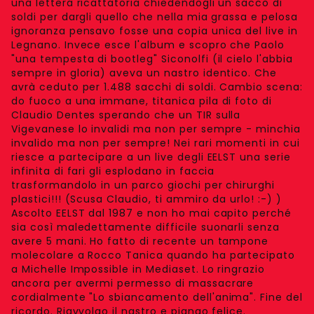
una lettera ricattatoria chiedendogli un sacco di
soldi per dargli quello che nella mia grassa e pelosa
ignoranza pensavo fosse una copia unica del live in
Legnano. Invece esce l'album e scopro che Paolo
"una tempesta di bootleg" Siconolfi (il cielo l'abbia
sempre in gloria) aveva un nastro identico. Che
avrà ceduto per 1.488 sacchi di soldi. Cambio scena:
do fuoco a una immane, titanica pila di foto di
Claudio Dentes sperando che un TIR sulla
Vigevanese lo invalidi ma non per sempre - minchia
invalido ma non per sempre! Nei rari momenti in cui
riesce a partecipare a un live degli EELST una serie
infinita di fari gli esplodano in faccia
trasformandolo in un parco giochi per chirurghi
plastici!!! (Scusa Claudio, ti ammiro da urlo! :-) )
Ascolto EELST dal 1987 e non ho mai capito perché
sia così maledettamente difficile suonarli senza
avere 5 mani. Ho fatto di recente un tampone
molecolare a Rocco Tanica quando ha partecipato
a Michelle Impossible in Mediaset. Lo ringrazio
ancora per avermi permesso di massacrare
cordialmente "Lo sbiancamento dell'anima". Fine del
ricordo. Riavvolgo il nastro e piango felice.