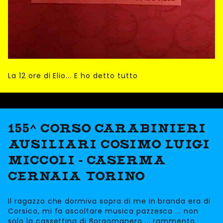
La 12 ore di Elio... E ho detto tutto
155^ CORSO CARABINIERI
AUSILIARI COSIMO LUIGI
MICCOLI - CASERMA
CERNAIA TORINO
Il ragazzo che dormiva sopra di me in branda era di
Corsico, mi fa ascoltare musica pazzesca ... non
solo la cassettina di Borgomanero ... rammento