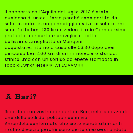
Il concerto de L'Aquila del luglio 2017 è stato
qualcosa di unico...forse perchè sono partito da
solo...in auto...in un pomeriggio estivo assolato...mi
sono fatto ben 230 km x vedere il mio Complessino
preferito...concerto meraviglioso...città
bellissima....magliette di Mangoni
acquistate...ritorno a casa alle 03.30 dopo aver
percorso ben 460 km di ammmore...ero stanco,
sfinito...ma con un sorriso da ebete stampato in
faccia...what else?!?...VI LOVVO!!!!
A Bari?
Ricordo di un vostro concerto a Bari, nello spiazzo di
una delle sedi del politecnico in via
Amendola.confermate che siete venuti altrimenti
rischio divorzio perché sono certo di esserci andato