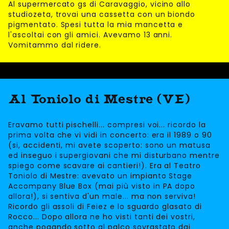
Al supermercato gs di Caravaggio, vicino allo
studiozeta, trovai una cassetta con un biondo
pigmentato. Spesi tutta la mia mancetta e
l'ascoltai con gli amici. Avevamo 13 anni.
Vomitammo dal ridere.
Al Toniolo di Mestre (VE)
Eravamo tutti pischelli... compresi voi... ricordo la
prima volta che vi vidi in concerto: era il 1989 o 90
(si, accidenti, mi avete scoperto: sono un matusa
ed inseguo i supergiovani che mi disturbano mentre
spiego come scavare ai cantieri!). Era al Teatro
Toniolo di Mestre: avevato un impianto Stage
Accompany Blue Box (mai più visto in PA dopo
allora!), si sentiva d'un male... ma non serviva!
Ricordo gli assoli di Feiez e lo sguardo glasato di
Rocco... Dopo allora ne ho visti tanti dei vostri,
anche pogando sotto al palco sovrastato dai