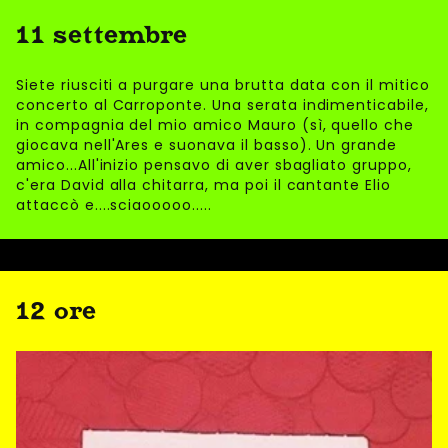
11 settembre
Siete riusciti a purgare una brutta data con il mitico
concerto al Carroponte. Una serata indimenticabile,
in compagnia del mio amico Mauro (sì, quello che
giocava nell'Ares e suonava il basso). Un grande
amico...All'inizio pensavo di aver sbagliato gruppo,
c'era David alla chitarra, ma poi il cantante Elio
attaccò e....sciaooooo.....
12 ore