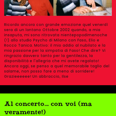
Ricordo ancora con grande emozione quel venerdì
sera di un lontano Ottobre 2002 quando, a mia
insaputa, mi sono ritrovata nientepopodimenoche
(!) allo studio Psycho di Milano con Faso, Elio e
Rocco Tanica. Motivo: il mio addio al nubilato e la
mia passione per la simpatia di Faso! Che dire? Vi
ringrazio davvero tanto per la gentilezza, la
disponibilità e l'allegria che mi avete regalato!
Ancora oggi, se penso a quel memorabile taglio del
salame, non posso fare a meno di sorridere!
Grazieeeeee! Un abbraccio, Ilse
Al concerto... con voi (ma
veramente!)