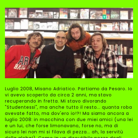
Luglio 2008, Misano Adriatico. Partiamo da Pesaro. Io
vi avevo scoperto da circa 2 anni, ma stavo
recuperando in fretta. Mi stavo divorando
"Studentessi", ma anche tutto il resto... quanta roba
avevate fatto, ma dov'ero io!?! Ma siamo ancora a
luglio 2008: in macchina con due miei amici (una lei
e un lui, che forse limonavano, forse no, ma di
sicuro lei non mi si filava di pezza... ah, la servitù