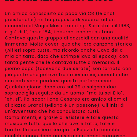
Un amico conosciuto da poco via CB (le chat
preistoriche) mi ha proposto di vederci ad un
concerto al Magia Music meeting. Sarà stato il 1983,
o giù di lì, forse '84, i neuroni non mi aiutano.
Cantava questo gruppo di pazzoidi con una qualità
immensa. Molte cover, qualche loro canzone storica
(Alfieri sopra tutte, ma ricordo anche Cavo della
mia chitarra, dato che strimpellavo all'epoca), con
tanta gente che le cantava tutte a memoria. Il
giorno dopo (facevano due serate) son tornato con
più gente che potevo tra i miei amici, dicendo che
non potevano perdersi questa performance.
Qualche giorno dopo ero sul 29 e salgono due
sopracciglia seguite da un uomo: "ma tu sei Elio",
"eh, si". Poi scoprii che Cesareo era amico di amici
di piazza Grandi (Milano è un paesone). Gli inizi di
un'avventura che ha conquistato tutti.
Complimenti, e grazie di esistere e fare questa
musica e tutto quello che avete fatto, fate e
farete. Un pensiero sempre a Feiez che conobbi
qualche anno dopo una sera con amici cremaschi.