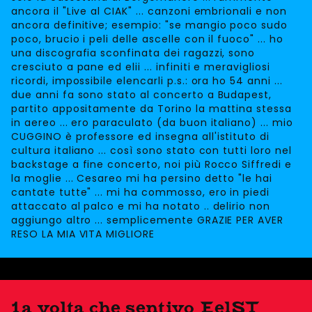
ancora il "Live al CIAK" ... canzoni embrionali e non
ancora definitive; esempio: "se mangio poco sudo
poco, brucio i peli delle ascelle con il fuoco" ... ho
una discografia sconfinata dei ragazzi, sono
cresciuto a pane ed elii ... infiniti e meravigliosi
ricordi, impossibile elencarli p.s.: ora ho 54 anni ...
due anni fa sono stato al concerto a Budapest,
partito appositamente da Torino la mattina stessa
in aereo ... ero paraculato (da buon italiano) ... mio
CUGGINO è professore ed insegna all'istituto di
cultura italiano ... così sono stato con tutti loro nel
backstage a fine concerto, noi più Rocco Siffredi e
la moglie ... Cesareo mi ha persino detto "le hai
cantate tutte" ... mi ha commosso, ero in piedi
attaccato al palco e mi ha notato .. delirio non
aggiungo altro ... semplicemente GRAZIE PER AVER
RESO LA MIA VITA MIGLIORE
1a volta che sentivo EelST