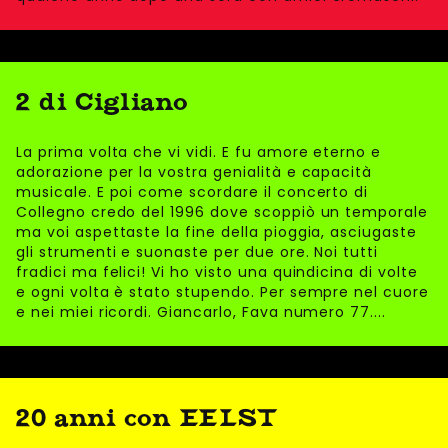
2 di Cigliano
La prima volta che vi vidi. E fu amore eterno e
adorazione per la vostra genialità e capacità
musicale. E poi come scordare il concerto di
Collegno credo del 1996 dove scoppiò un temporale
ma voi aspettaste la fine della pioggia, asciugaste
gli strumenti e suonaste per due ore. Noi tutti
fradici ma felici! Vi ho visto una quindicina di volte
e ogni volta è stato stupendo. Per sempre nel cuore
e nei miei ricordi. Giancarlo, Fava numero 77....
20 anni con EELST