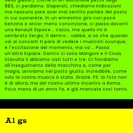
della gleba!). Come in un discutibile pezzo degli
883, ci perdiamo. Disperati, chiediamo indicazioni
ma nessuno pare aver mai sentito parlare del posto
in cui suonerete. In un ennesimo giro con poca
benzina e ancor meno convinzione, ci passa davanti
una Renault Espace... cazzo, ma quello mi è
sembrato Sergio, lì dentro... vabbè, si sa che quando
vai ai concerti ti pare di vedere i musicisti ovunque,
è l'eccitazione del momento, ma va'... Passa
un'altra Espace. Dentro ci sono Mangoni e il Civas.
Stavolta li abbiamo visti tutti e tre. Ci fiondiamo
all'inseguimento della macchina e, come per
magia, arriviamo nel posto giusto. Incredibile, come
solo la vostra musica è stata. Grazie. PS: la foto non
è di allora, ma del nostro ultimo incontro a Roma.
Poco meno di un anno fa, e già mancate così tanto.
Al gs