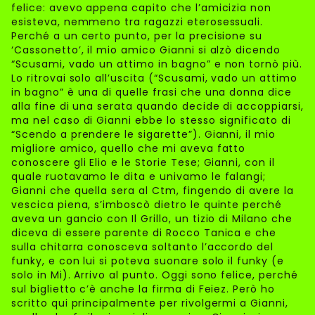
felice: avevo appena capito che l’amicizia non
esisteva, nemmeno tra ragazzi eterosessuali.
Perché a un certo punto, per la precisione su
‘Cassonetto’, il mio amico Gianni si alzò dicendo
“Scusami, vado un attimo in bagno” e non tornò più.
Lo ritrovai solo all’uscita (“Scusami, vado un attimo
in bagno” è una di quelle frasi che una donna dice
alla fine di una serata quando decide di accoppiarsi,
ma nel caso di Gianni ebbe lo stesso significato di
“Scendo a prendere le sigarette”). Gianni, il mio
migliore amico, quello che mi aveva fatto
conoscere gli Elio e le Storie Tese; Gianni, con il
quale ruotavamo le dita e univamo le falangi;
Gianni che quella sera al Ctm, fingendo di avere la
vescica piena, s’imboscò dietro le quinte perché
aveva un gancio con Il Grillo, un tizio di Milano che
diceva di essere parente di Rocco Tanica e che
sulla chitarra conosceva soltanto l’accordo del
funky, e con lui si poteva suonare solo il funky (e
solo in Mi). Arrivo al punto. Oggi sono felice, perché
sul biglietto c’è anche la firma di Feiez. Però ho
scritto qui principalmente per rivolgermi a Gianni,