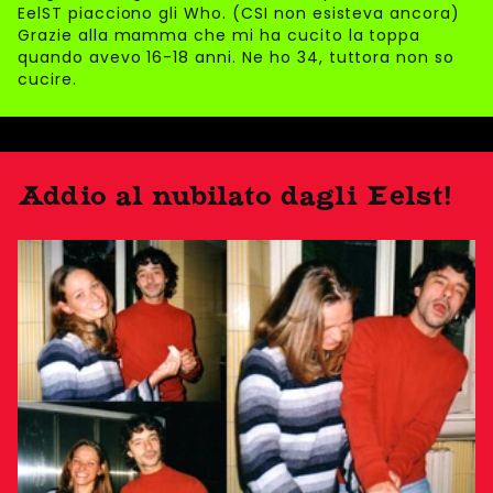
EelST piacciono gli Who. (CSI non esisteva ancora)
Grazie alla mamma che mi ha cucito la toppa
quando avevo 16-18 anni. Ne ho 34, tuttora non so
cucire.
Addio al nubilato dagli Eelst!