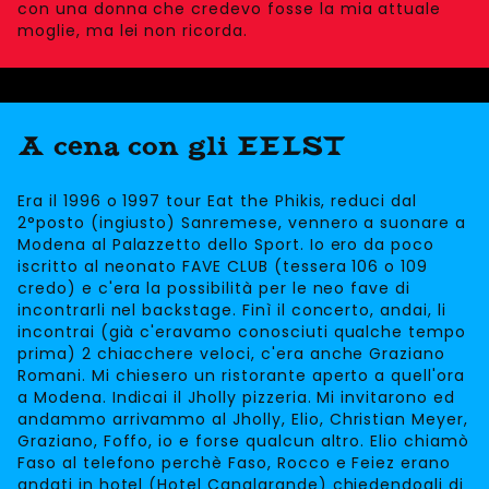
con una donna che credevo fosse la mia attuale
moglie, ma lei non ricorda.
A cena con gli EELST
Era il 1996 o 1997 tour Eat the Phikis, reduci dal
2°posto (ingiusto) Sanremese, vennero a suonare a
Modena al Palazzetto dello Sport. Io ero da poco
iscritto al neonato FAVE CLUB (tessera 106 o 109
credo) e c'era la possibilità per le neo fave di
incontrarli nel backstage. Finì il concerto, andai, li
incontrai (già c'eravamo conosciuti qualche tempo
prima) 2 chiacchere veloci, c'era anche Graziano
Romani. Mi chiesero un ristorante aperto a quell'ora
a Modena. Indicai il Jholly pizzeria. Mi invitarono ed
andammo arrivammo al Jholly, Elio, Christian Meyer,
Graziano, Foffo, io e forse qualcun altro. Elio chiamò
Faso al telefono perchè Faso, Rocco e Feiez erano
andati in hotel (Hotel Canalgrande) chiedendogli di