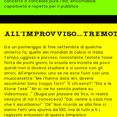
concerto e concesso pure i bis, encomiabile
caparbietà e rispetto per il pubblico
ALL'IMPROVVISO....TREMOT
Era un pomeriggio di fine settembre di qualche
annetto fa, quello dei mondiali di calcio in Italia.
Tempo uggioso e piovoso, nonostante l'estate fosse
finita da pochi giorni, la scuola era iniziata da poco
quindi non si doveva studiare e si usciva con gli
amici. All'improvviso, uno se ne esce fuori con una
musicassetta: "Me l'hanno data ieri, dovete
ascoltarla! Sono troppo forti!" "E chi sono?" "Elio e le
Storie Tese" "Ah si, ne ho sentito parlare su
Videomusic..." (Bugia per passare da fico, in realtà
nessuno di noi li conosceva) "Dai, venite a casa mia
che li ascoltiamo!" "Ok" Non ricordo se alla fine ci
siamo fatti una spuma da 100, ma di tutti e 5 i
ragazzini entusiasti di questo simpatico