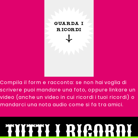
GUARDA I
RICORDI
Compila il form e racconta: se non hai voglia di
scrivere puoi mandare una foto, oppure linkare un
video (anche un video in cui ricordi i tuoi ricordi) o
mandarci una nota audio come si fa tra amici.
TUTTI I RICORDI