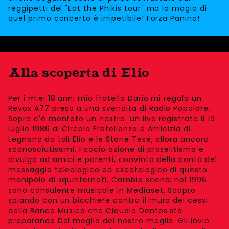
reggipetti del "Eat the Phikis tour" ma la magia di
quel primo concerto è irripetibile! Forza Panino!
Alla scoperta di Elio
Per i miei 18 anni mio fratello Dario mi regala un
Revox A77 preso a una svendita di Radio Popolare.
Sopra c'è montato un nastro: un live registrato il 19
luglio 1986 al Circolo Fratellanza e Amicizia di
Legnano da tali Elio e le Storie Tese, allora ancora
sconosciutissimi. Faccio azione di proselitismo e
divulgo ad amici e parenti, convinto della bontà del
messaggio teleologico ed escatologico di questo
manipolo di squinternati. Cambio scena: nel 1996
sono consulente musicale in Mediaset. Scopro
spiando con un bicchiere contro il muro dei cessi
della Banca Musica che Claudio Dentes sta
preparando Del meglio del nostro meglio. Gli invio