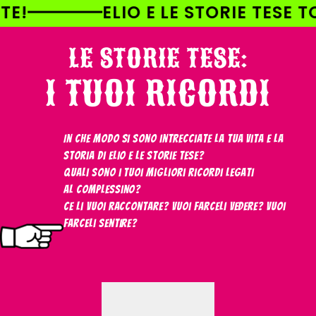
AI
O E LE STORIE TESE TOUR À LA CART
DIRETTAMENTE
I CONTENUTI
LE STORIE TESE:
I TUOI RICORDI
In che modo si sono intrecciate la tua vita e la
storia di Elio e le Storie Tese?
Quali sono i tuoi migliori ricordi legati
al Complessino?
Ce li vuoi raccontare? Vuoi farceli vedere? Vuoi
farceli sentire?