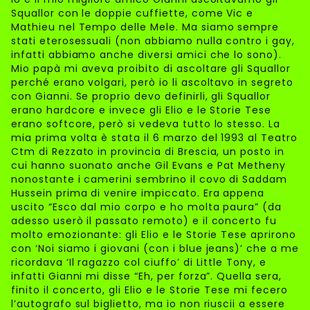
Squallor con le doppie cuffiette, come Vic e
Mathieu nel Tempo delle Mele. Ma siamo sempre
stati eterosessuali (non abbiamo nulla contro i gay,
infatti abbiamo anche diversi amici che lo sono).
Mio papà mi aveva proibito di ascoltare gli Squallor
perché erano volgari, però io li ascoltavo in segreto
con Gianni. Se proprio devo definirli, gli Squallor
erano hardcore e invece gli Elio e le Storie Tese
erano softcore, però si vedeva tutto lo stesso. La
mia prima volta è stata il 6 marzo del 1993 al Teatro
Ctm di Rezzato in provincia di Brescia, un posto in
cui hanno suonato anche Gil Evans e Pat Metheny
nonostante i camerini sembrino il covo di Saddam
Hussein prima di venire impiccato. Era appena
uscito “Esco dal mio corpo e ho molta paura” (da
adesso userò il passato remoto) e il concerto fu
molto emozionante: gli Elio e le Storie Tese aprirono
con ‘Noi siamo i giovani (con i blue jeans)’ che a me
ricordava ‘Il ragazzo col ciuffo’ di Little Tony, e
infatti Gianni mi disse “Eh, per forza”. Quella sera,
finito il concerto, gli Elio e le Storie Tese mi fecero
l’autografo sul biglietto, ma io non riuscii a essere