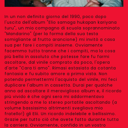
In un non definito giorno del 1990, poco dopo
l'uscita dell'album "Elio samaga hukapan kariyana
turu", un mio compagno di scuola soprannominato
"Mandarino" (per la forma della sua testa
somigliante al frutto arancione) mi invitò a casa
sua per fare i compiti insieme. Ovviamente
facemmo tutto tranne che i compiti, ma la cosa
più bella in assoluto che potesse fare fu farmi
ascoltare, dal vinile comprato da poco, l'opera
d'arte "Cara ti amo". Rimasi estasiato da cotanta
fantasia e fu subito amore a prima vista. Non
potendo permettermi l'acquisto del vinile, mi feci
duplicare l'album in cassetta. Durai per qualche
anno ad ascoltare il meraviglioso album e, il ricordo
più vivido è che ogni sera mi addormentavo
stringendo a me lo stereo portatile ascoltando (a
volume bassissimo altrimenti svegliavo mio
fratello!) gli Elii. Un ricordo indelebile e bellissimo.
Grazie per tutto ciò che avete fatto durante tutta
la carriera. Ovviamente, confido in un vostro