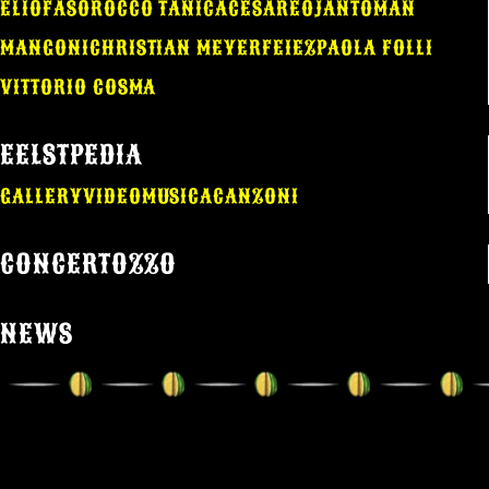
ELIO
FASO
ROCCO TANICA
CESAREO
JANTOMAN
MANGONI
CHRISTIAN MEYER
FEIEZ
PAOLA FOLLI
VITTORIO COSMA
EELSTPEDIA
GALLERY
VIDEO
MUSICA
CANZONI
CONCERTOZZO
NEWS