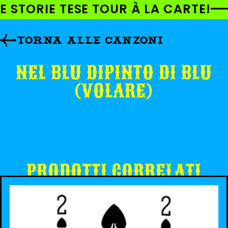
AI
E STORIE TESE TOUR À LA CARTE!
DIRETTAMENTE
I CONTENUTI
TORNA ALLE CANZONI
NEL BLU DIPINTO DI BLU
(VOLARE)
PRODOTTI CORRELATI