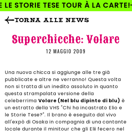
AI
 LE STORIE TESE TOUR À LA CARTE!
DIRETTAMENTE
I CONTENUTI
TORNA ALLE NEWS
Superchicche: Volare
12 MAGGIO 2009
Una nuova chicca si aggiunge alle tre già
pubblicate e altre ne verranno! Questa volta
non si tratta di un inedito assoluto in quanto
questa strampalata versione della
celeberrima
Volare (Nel blu dipinto di blu)
è
un estratto della VHS "Chi ha incastrato Elio e
le Storie Tese?". Il brano è eseguito dal vivo
all'expò di Osaka in compagnia di una cantante
locale durante il minitour che gli Elii fecero nel