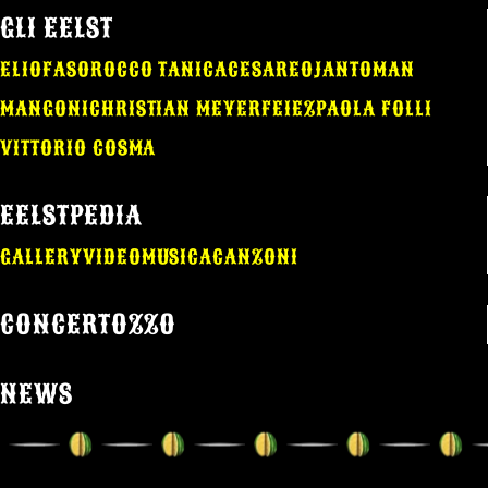
GLI EELST
ELIO
FASO
ROCCO TANICA
CESAREO
JANTOMAN
MANGONI
CHRISTIAN MEYER
FEIEZ
PAOLA FOLLI
VITTORIO COSMA
EELSTPEDIA
GALLERY
VIDEO
MUSICA
CANZONI
CONCERTOZZO
NEWS