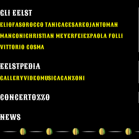
GLI EELST
ELIO
FASO
ROCCO TANICA
CESAREO
JANTOMAN
MANGONI
CHRISTIAN MEYER
FEIEZ
PAOLA FOLLI
VITTORIO COSMA
EELSTPEDIA
GALLERY
VIDEO
MUSICA
CANZONI
CONCERTOZZO
NEWS