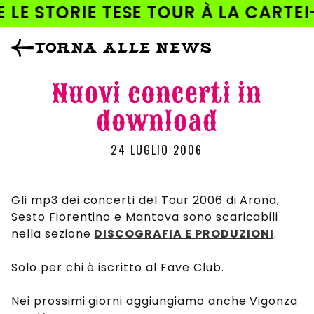
AI
 LE STORIE TESE TOUR À LA CARTE!
DIRETTAMENTE
I CONTENUTI
TORNA ALLE NEWS
Nuovi concerti in
download
24 LUGLIO 2006
Gli mp3 dei concerti del Tour 2006 di Arona,
Sesto Fiorentino e Mantova sono scaricabili
nella sezione
DISCOGRAFIA E PRODUZIONI
.
Solo per chi è iscritto al Fave Club.
Nei prossimi giorni aggiungiamo anche Vigonza