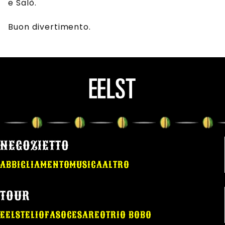
e Salò.
Buon divertimento.
NEGOZIETTO
ABBIGLIAMENTO
MUSICA
ALTRO
TOUR
EELST
ELIO
FASO
CESAREO
TRIO BOBO