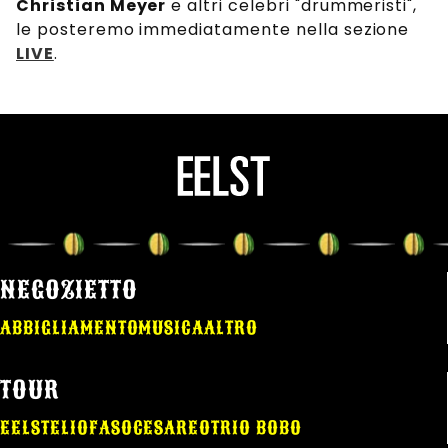
Christian Meyer
e altri celebri "drummeristi",
le posteremo immediatamente nella sezione
LIVE
.
NEGOZIETTO
ABBIGLIAMENTO
MUSICA
ALTRO
TOUR
EELST
ELIO
FASO
CESAREO
TRIO BOBO