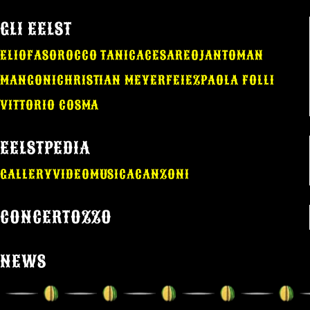
GLI EELST
ELIO
FASO
ROCCO TANICA
CESAREO
JANTOMAN
MANGONI
CHRISTIAN MEYER
FEIEZ
PAOLA FOLLI
VITTORIO COSMA
EELSTPEDIA
GALLERY
VIDEO
MUSICA
CANZONI
CONCERTOZZO
NEWS