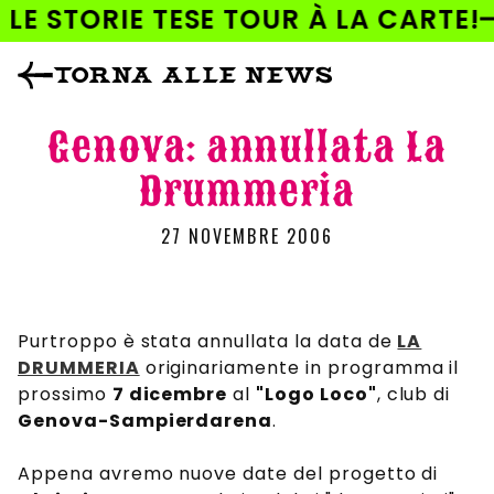
AI
 LE STORIE TESE TOUR À LA CARTE!
DIRETTAMENTE
I CONTENUTI
TORNA ALLE NEWS
Genova: annullata La
Drummeria
27 NOVEMBRE 2006
Purtroppo è stata annullata la data de
LA
DRUMMERIA
originariamente in programma il
prossimo
7 dicembre
al
"Logo Loco"
, club di
Genova-Sampierdarena
.
Appena avremo nuove date del progetto di