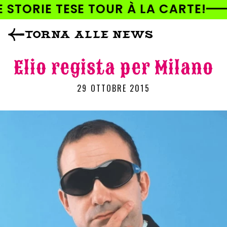
AI
 STORIE TESE TOUR À LA CARTE!
DIRETTAMENTE
I CONTENUTI
TORNA ALLE NEWS
Elio regista per Milano
29 OTTOBRE 2015