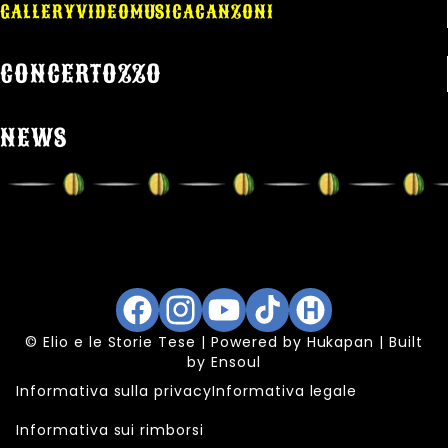
GALLERY
VIDEO
MUSICA
CANZONI
CONCERTOZZO
NEWS
Facebook
Instagram
YouTube
TikTok
Hukapan
© Elio e le Storie Tese | Powered by
Hukapan
| Built
by
Ensoul
Informativa sulla privacy
Informativa legale
Informativa sui rimborsi