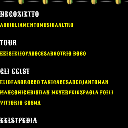
NEGOZIETTO
ABBIGLIAMENTO
MUSICA
ALTRO
TOUR
EELST
ELIO
FASO
CESAREO
TRIO BOBO
GLI EELST
ELIO
FASO
ROCCO TANICA
CESAREO
JANTOMAN
MANGONI
CHRISTIAN MEYER
FEIEZ
PAOLA FOLLI
VITTORIO COSMA
EELSTPEDIA