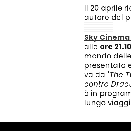
Il 20 aprile 
autore del p
Sky Cinema 
alle
ore 21.1
mondo delle 
presentato 
va da "
The T
contro Drac
è in progra
lungo viaggi