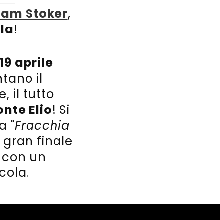
ram Stoker
,
la
!
 19 aprile
ntano il
 il tutto
nte Elio
! Si
da "
Fracchia
Il gran finale
con un
cola.