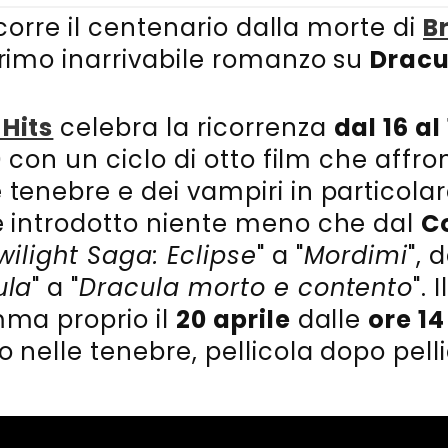
ricorre il centenario dalla morte di
B
rimo inarrivabile romanzo su
Dracu
Hits
celebra la ricorrenza
dal 16 al
0
con un ciclo di otto film che affro
tenebre e dei vampiri in particolare,
e introdotto niente meno che dal
Co
wilight Saga: Eclipse
" a "
Mordimi
", 
ula
" a "
Dracula morto e contento
". 
mma proprio il
20 aprile
dalle
ore 14
o nelle tenebre, pellicola dopo pelli