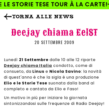
AI
 LE STORIE TESE TOUR À LA CARTE!
DIRETTAMENTE
I CONTENUTI
TORNA ALLE NEWS
Deejay chiama EelST
20 SETTEMBRE 2009
Lunedì
21 Settembre
dalle 10 alle 12 riparte
Deejay chiama Italia
condotto, come di
consueto, da
Linus
e
Nicola Savino
: la novità
di quest'anno è che la sigla è una produzione
Elio e le Storie Tese
suonata dalla band al
completo e cantata da Elio e Faso!
Un motivo in più per iniziare la giornata
sintonizzandosi sulle frequenze di Radio Deejay!