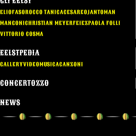
GLI EELST
ELIO
FASO
ROCCO TANICA
CESAREO
JANTOMAN
MANGONI
CHRISTIAN MEYER
FEIEZ
PAOLA FOLLI
VITTORIO COSMA
EELSTPEDIA
GALLERY
VIDEO
MUSICA
CANZONI
CONCERTOZZO
NEWS