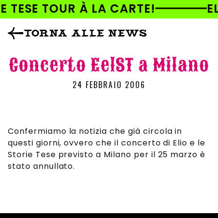
AI
IE TESE TOUR À LA CARTE!
EL
DIRETTAMENTE
I CONTENUTI
TORNA ALLE NEWS
Concerto EelST a Milano
24 FEBBRAIO 2006
Confermiamo la notizia che già circola in
questi giorni, ovvero che il concerto di Elio e le
Storie Tese previsto a Milano per il 25 marzo è
stato annullato.