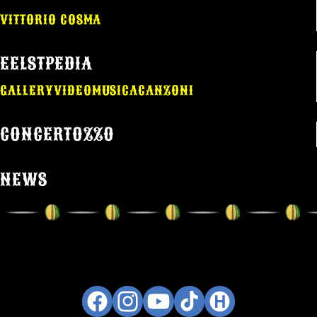
VITTORIO COSMA
EELSTPEDIA
GALLERY
VIDEO
MUSICA
CANZONI
CONCERTOZZO
NEWS
Facebook
Instagram
YouTube
TikTok
Hukapan