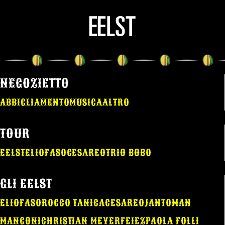
NEGOZIETTO
ABBIGLIAMENTO
MUSICA
ALTRO
TOUR
EELST
ELIO
FASO
CESAREO
TRIO BOBO
GLI EELST
ELIO
FASO
ROCCO TANICA
CESAREO
JANTOMAN
MANGONI
CHRISTIAN MEYER
FEIEZ
PAOLA FOLLI