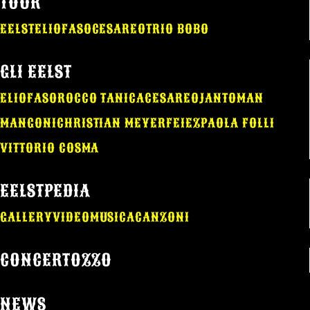
TOUR
EELST
ELIO
FASO
CESAREO
TRIO BOBO
GLI EELST
ELIO
FASO
ROCCO TANICA
CESAREO
JANTOMAN
MANGONI
CHRISTIAN MEYER
FEIEZ
PAOLA FOLLI
VITTORIO COSMA
EELSTPEDIA
GALLERY
VIDEO
MUSICA
CANZONI
CONCERTOZZO
NEWS