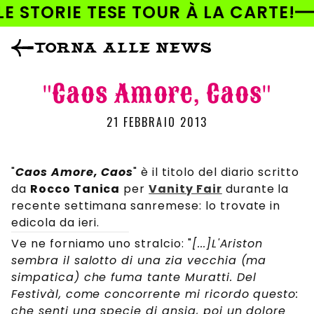
AI
LE STORIE TESE TOUR À LA CARTE!
DIRETTAMENTE
I CONTENUTI
TORNA ALLE NEWS
"Caos Amore, Caos"
21 FEBBRAIO 2013
"
Caos Amore, Caos
" è il titolo del diario scritto
da
Rocco Tanica
per
Vanity Fair
durante la
recente settimana sanremese: lo trovate in
edicola da ieri.
Ve ne forniamo uno stralcio: "
[...]L'Ariston
sembra il salotto di una zia vecchia (ma
simpatica) che fuma tante Muratti. Del
Festivàl, come concorrente mi ricordo questo:
che senti una specie di ansia, poi un dolore