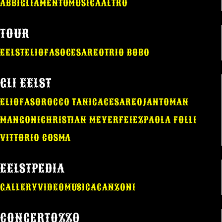
ABBIGLIAMENTO
MUSICA
ALTRO
TOUR
EELST
ELIO
FASO
CESAREO
TRIO BOBO
GLI EELST
ELIO
FASO
ROCCO TANICA
CESAREO
JANTOMAN
MANGONI
CHRISTIAN MEYER
FEIEZ
PAOLA FOLLI
VITTORIO COSMA
EELSTPEDIA
GALLERY
VIDEO
MUSICA
CANZONI
CONCERTOZZO