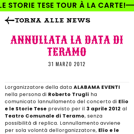
AI
LE STORIE TESE TOUR À LA CARTE!
DIRETTAMENTE
I CONTENUTI
TORNA ALLE NEWS
ANNULLATA LA DATA DI
TERAMO
31 MARZO 2012
Lorganizzatore della data
ALABAMA EVENTI
nella persona di
Roberto Trugli
ha
comunicato lannullamento del concerto di
Elio
e le Storie Tese
previsto per il
3 aprile 2012
al
Teatro Comunale di Teramo
, senza
possibilità di replica. Lannullamento avviene
per sola volontà dellorganizzatore,
Elio e le