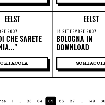
BRE 2007
14 SETTEMBRE 2007
OI CHE SARETE
BOLOGNA IN
IA..."
DOWNLOAD
SCHIACCIA
SCHIACCI
nte
1
…
83
84
85
86
87
…
149
S